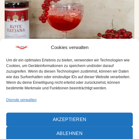
Cookies verwalten
Die leichte Süße unserer Roten Tatjana kombiniert mit
Um dir ein optimales Erlebnis zu bieten, verwenden wir Technologien wie
einem herben Tonic ergibt einen erfrischenden
Cookies, um Geräteinformationen zu speichern und/oder darauf
zuzugreifen. Wenn du diesen Technologien zustimmst, können wir Daten
Sommerdrink.
wie das Surfverhalten oder eindeutige IDs auf dieser Website verarbeiten.
Wenn du deine Einwilligung nicht erteilst oder zurückziehst, können
WEITERLESEN
→
bestimmte Merkmale und Funktionen beeinträchtigt werden.
Dienste verwalten
Veröffentlicht am
Rezepte
|
Markiert
Rezept
,
Rote Tatjana
Hinterlasse einen Kommentar
AKZEPTIEREN
REZEPTE
ABLEHNEN
Patthorster Negroni