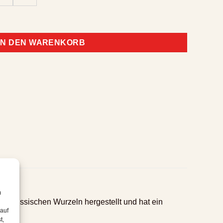
IN DEN WARENKORB
m
it russischen Wurzeln hergestellt und hat ein
 auf
t,