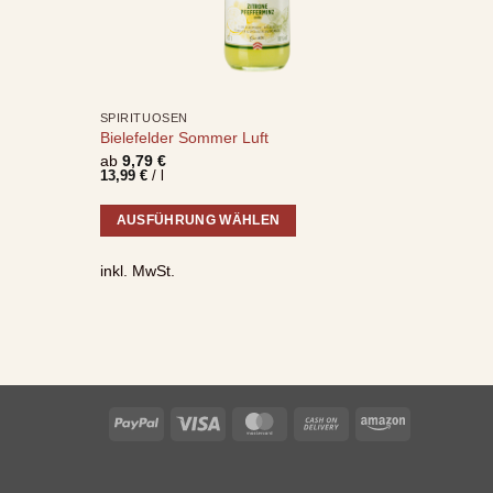
SPIRITUOSEN
Bielefelder Sommer Luft
ab
9,79
€
13,99
€
/
l
AUSFÜHRUNG WÄHLEN
Dieses
inkl. MwSt.
Produkt
weist
mehrere
Varianten
auf.
Die
PayPal
Visa
MasterCard
Cash
Amazon
Optionen
On
können
Delivery
auf