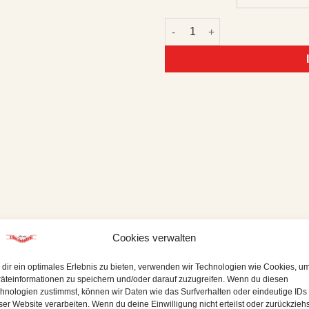
Rote Tatjana Menge
Cookies verwalten
NSIONEN (0)
dir ein optimales Erlebnis zu bieten, verwenden wir Technologien wie Cookies, u
 Die Rote Tatjana wird auf Basis eines westfälischen Wodkas m
äteinformationen zu speichern und/oder darauf zuzugreifen. Wenn du diesen
hnologien zustimmst, können wir Daten wie das Surfverhalten oder eindeutige IDs
ser Website verarbeiten. Wenn du deine Einwilligung nicht erteilst oder zurückziehs