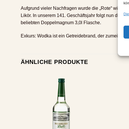
kön
Aufgrund vieler Nachfragen wurde die „Rote“ wiederbe
Die
Likör. In unserem 141. Geschäftsjahr folgt nun die Wi
beliebten Doppelmagnum 3,0l Flasche.
Exkurs: Wodka ist ein Getreidebrand, der zumeist au
ÄHNLICHE PRODUKTE