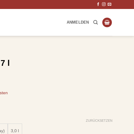
ANMELDEN
7 l
sten
ZURÜCKSETZEN
ay)
3,0 l