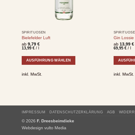
SPIRITUOSEN
SPIRITUOS
Bielefelder Luft
Gin Lossie
ab
9,79
€
ab
13,99
€
13,99
€
/
l
69,95
€
/
l
AUSFÜHRUNG WÄHLEN
AUSFÜH
Dieses
Dieses
inkl. MwSt.
inkl. MwSt.
Produkt
Produkt
weist
weist
mehrere
mehrere
Varianten
Varianten
auf.
auf.
Die
Die
IMPRESSUM
DATENSCHUTZERKLÄRUNG
AGB
WIDER
Optionen
Optionen
© 2026
F. Dreesbeimdieke
können
können
Webdesign
vulto Media
auf
auf