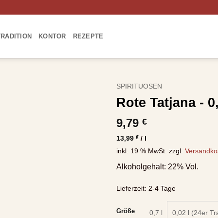
TRADITION
KONTOR
REZEPTE
SPIRITUOSEN
Rote Tatjana - 0,
9,79
€
13,99
€
/
l
inkl. 19 % MwSt.
zzgl.
Versandko
Alkoholgehalt: 22% Vol.
Lieferzeit:
2-4 Tage
Größe
0,7 l
0,02 l (24er Tr